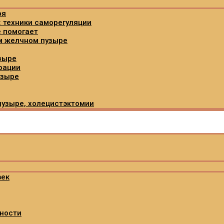
ря
: техники саморегуляции
е помогает
м желчном пузыре
зыре
рации
узыре
пузыре, холецистэктомии
век
ности