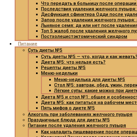
Что передать в больницу после операци
Последствия удаления желчного пузыря:
Дисфункция сфинктера Одди после удал
Запор после удаления желчного пузыря:
Льняное семя: да или нет после удалени
Топ 5 жалоб после удаления желчного п
Постхолецистэктомический синдром
Питание
Суть диеты №5
Суть диеты №5 — что, когда и как жевать
Диета №5: что нельзя есть?
Рецепты диеты №5
Меню-недельки
Меню-неделька для диеты №5
Стол №5: завтрак, обед, ужин, пере
Лёгкие супы: какие можно при дие
Диета №5 и стол №1: общее и особеннос
Диета №5: как питаться на рабочем мест
Пять мифов о диете №5
Алкоголь при заболеваниях желчного пузыря
Праздничные блюда для диеты №5
Питание после удаления желчного пузыря
Как наладить пищеварение после операц