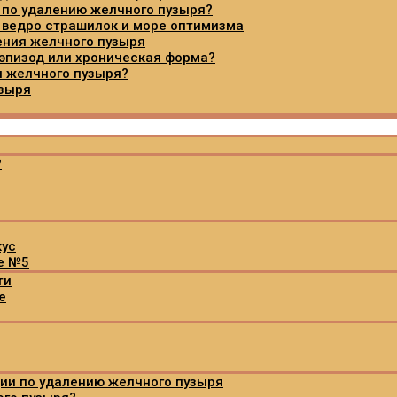
и по удалению желчного пузыря?
 ведро страшилок и море оптимизма
ения желчного пузыря
 эпизод или хроническая форма?
я желчного пузыря?
узыря
?
кус
те №5
ти
е
ии по удалению желчного пузыря