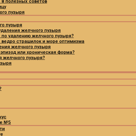
 8 полезных советов
ицу
ого пузыря
го пузыря
удаления желчного пузыря
и по удалению желчного пузыря?
: ведро страшилок и море оптимизма
ения желчного пузыря
 эпизод или хроническая форма?
ия желчного пузыря?
узыря
?
кус
те №5
ти
те