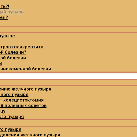
ть?!
ный пузырь
ден?
пузыре
трого панкреатита
ой болезни?
ной болезни
м
лчнокаменной болезни
ению желчного пузыря
чного пузыря
– холецистэктомия
 8 полезных советов
ицу
ого пузыря
го пузыря
удаления желчного пузыря