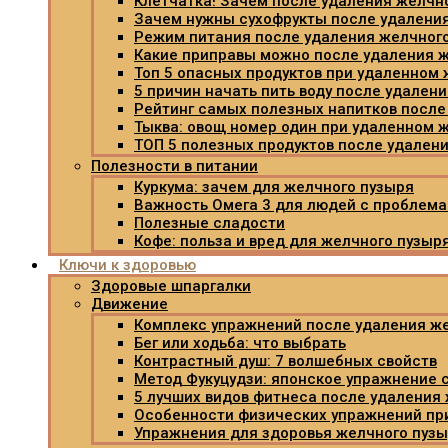
Клетчатка! Зачем после удаления желчн
Зачем нужны сухофрукты после удалени
Режим питания после удаления желчног
Какие приправы можно после удаления 
Топ 5 опасных продуктов при удаленном
5 причин начать пить воду после удален
Рейтинг самых полезных напитков после
Тыква: овощ номер один при удаленном 
ТОП 5 полезных продуктов после удален
Полезности в питании
Куркума: зачем для желчного пузыря
Важность Омега 3 для людей с проблем
Полезные сладости
Кофе: польза и вред для желчного пузыр
Ключи к здоровью
Здоровые шпаргалки
Движение
Комплекс упражнений после удаления ж
Бег или ходьба: что выбрать
Контрастный душ: 7 волшебных свойств
Метод Фукуцудзи: японское упражнение 
5 лучших видов фитнеса после удаления
Особенности физических упражнений пр
Упражнения для здоровья желчного пуз