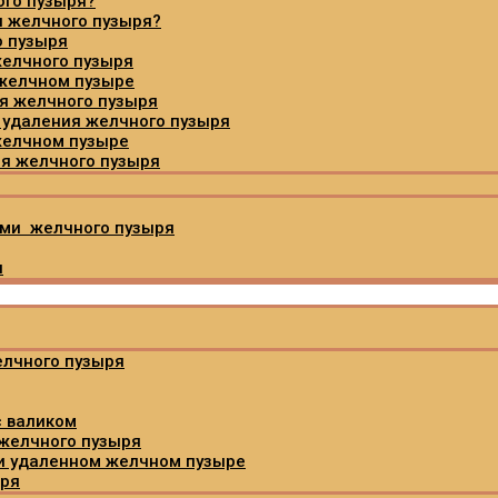
ого пузыря?
я желчного пузыря?
о пузыря
желчного пузыря
 желчном пузыре
ия желчного пузыря
 удаления желчного пузыря
желчном пузыре
ия желчного пузыря
ами желчного пузыря
я
елчного пузыря
с валиком
 желчного пузыря
и удаленном желчном пузыре
ыря