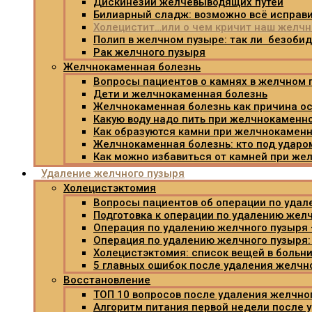
Дискинезии желчевыводящих путей
Билиарный сладж: возможно всё исправи
Холецистит…или о чем кричит наш желч
Полип в желчном пузыре: так ли безоби
Рак желчного пузыря
Желчнокаменная болезнь
Вопросы пациентов о камнях в желчном 
Дети и желчнокаменная болезнь
Желчнокаменная болезнь как причина ос
Какую воду надо пить при желчнокаменн
Как образуются камни при желчнокамен
Желчнокаменная болезнь: кто под ударо
Как можно избавиться от камней при же
Удаление желчного пузыря
Холецистэктомия
Вопросы пациентов об операции по удал
Подготовка к операции по удалению жел
Операция по удалению желчного пузыря 
Операция по удалению желчного пузыря:
Холецистэктомия: список вещей в больн
5 главных ошибок после удаления желчн
Восстановление
ТОП 10 вопросов после удаления желчно
Алгоритм питания первой недели после 