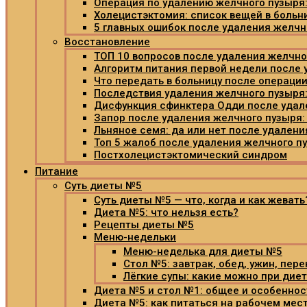
Операция по удалению желчного пузыря:
Холецистэктомия: список вещей в больн
5 главных ошибок после удаления желчн
Восстановление
ТОП 10 вопросов после удаления желчно
Алгоритм питания первой недели после 
Что передать в больницу после операци
Последствия удаления желчного пузыря
Дисфункция сфинктера Одди после удал
Запор после удаления желчного пузыря:
Льняное семя: да или нет после удален
Топ 5 жалоб после удаления желчного п
Постхолецистэктомический синдром
Питание
Суть диеты №5
Суть диеты №5 — что, когда и как жевать
Диета №5: что нельзя есть?
Рецепты диеты №5
Меню-недельки
Меню-неделька для диеты №5
Стол №5: завтрак, обед, ужин, пере
Лёгкие супы: какие можно при дие
Диета №5 и стол №1: общее и особеннос
Диета №5: как питаться на рабочем мес