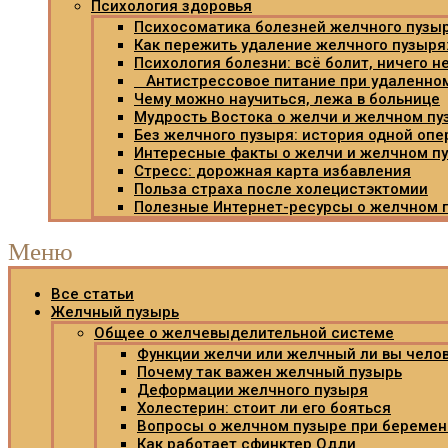
Психология здоровья
Психосоматика болезней желчного пузы
Как пережить удаление желчного пузыря
Психология болезни: всё болит, ничего н
Антистрессовое питание при удаленно
Чему можно научиться, лежа в больнице
Мудрость Востока о желчи и желчном пу
Без желчного пузыря: история одной опе
Интересные факты о желчи и желчном п
Стресс: дорожная карта избавления
Польза страха после холецистэктомии
Полезные Интернет-ресурсы о желчном 
Меню
Все статьи
Желчный пузырь
Общее о желчевыделительной системе
Функции желчи или желчный ли вы чело
Почему так важен желчный пузырь
Деформации желчного пузыря
Холестерин: стоит ли его бояться
Вопросы о желчном пузыре при беремен
Как работает сфинктер Одди