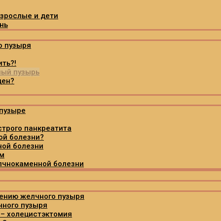
зрослые и дети
нь
о пузыря
ть?!
ный пузырь
ден?
 пузыре
строго панкреатита
ой болезни?
ной болезни
ом
елчнокаменной болезни
лению желчного пузыря
чного пузыря
 – холецистэктомия