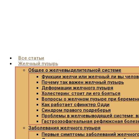
Все статьи
Желчный пузырь
Общее о желчевыделительной системе
Функции желчи или желчный ли вы челов
Почему так важен желчный пузырь
Деформации желчного пузыря
Холестерин: стоит ли его бояться
Вопросы о желчном пузыре при беремен
Как работает сфинктер Одди
Синдром правого подреберья
Проблемы в желчевыводящей системе: в
Гастроэзофагеальная рефлюксная болез
Заболевания желчного пузыря
Первые симптомы заболеваний желчного