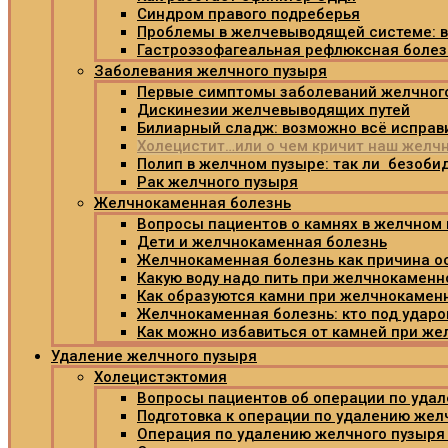
Синдром правого подреберья
Проблемы в желчевыводящей системе: в
Гастроэзофагеальная рефлюксная болез
Заболевания желчного пузыря
Первые симптомы заболеваний желчног
Дискинезии желчевыводящих путей
Билиарный сладж: возможно всё исправи
Холецистит…или о чем кричит наш желч
Полип в желчном пузыре: так ли безоби
Рак желчного пузыря
Желчнокаменная болезнь
Вопросы пациентов о камнях в желчном
Дети и желчнокаменная болезнь
Желчнокаменная болезнь как причина о
Какую воду надо пить при желчнокаменн
Как образуются камни при желчнокамен
Желчнокаменная болезнь: кто под удар
Как можно избавиться от камней при ж
Удаление желчного пузыря
Холецистэктомия
Вопросы пациентов об операции по уда
Подготовка к операции по удалению жел
Операция по удалению желчного пузыря