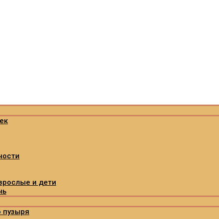
ек
ности
зрослые и дети
нь
 пузыря