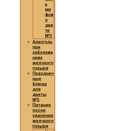
ь
ми
фов
о
дие
те
№5
Алкоголь
при
заболева
ниях
желчного
пузыря
Празднич
ные
блюда
для
диеты
№5
Питание
после
удаления
желчного
пузыря