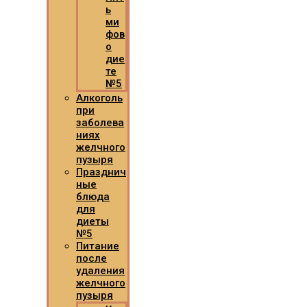
ь
ми
фов
о
дие
те
№5
Алкоголь
при
заболева
ниях
желчного
пузыря
Празднич
ные
блюда
для
диеты
№5
Питание
после
удаления
желчного
пузыря