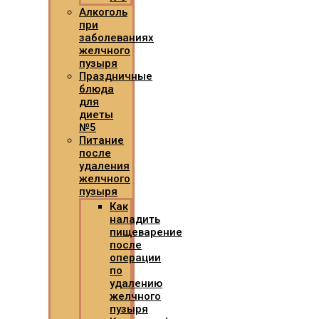
Алкоголь
при
заболеваниях
желчного
пузыря
Праздничные
блюда
для
диеты
№5
Питание
после
удаления
желчного
пузыря
Как
наладить
пищеварение
после
операции
по
удалению
желчного
пузыря