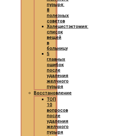
пузыря:
8
полезных
советов
Холецистэктомия:
список
вещей
в
больницу
5
главных
ошибок
после
удаления
желчного
пузыря
Восстановление
ТОП
10
вопросов
после
удаления
желчного
пузыря