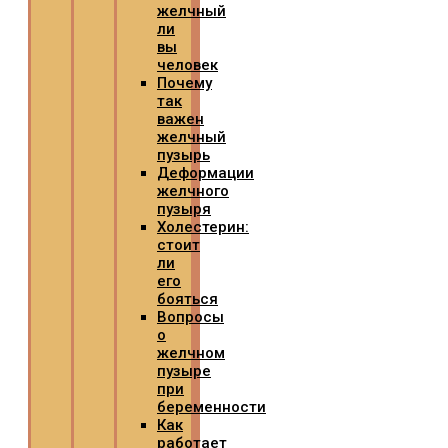
желчный
ли
вы
человек
Почему
так
важен
желчный
пузырь
Деформации
желчного
пузыря
Холестерин:
стоит
ли
его
бояться
Вопросы
о
желчном
пузыре
при
беременности
Как
работает