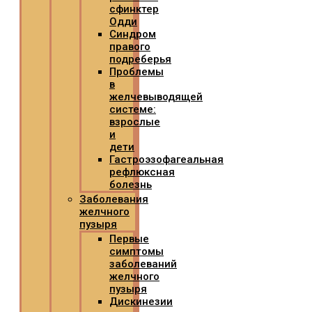
сфинктер
Одди
Синдром
правого
подреберья
Проблемы
в
желчевыводящей
системе:
взрослые
и
дети
Гастроэзофагеальная
рефлюксная
болезнь
Заболевания
желчного
пузыря
Первые
симптомы
заболеваний
желчного
пузыря
Дискинезии