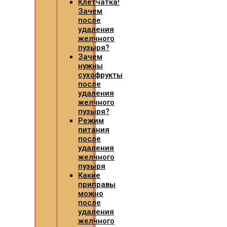
Клетчатка!
Зачем
после
удаления
желчного
пузыря?
Зачем
нужны
сухофрукты
после
удаления
желчного
пузыря?
Режим
питания
после
удаления
желчного
пузыря
Какие
приправы
можно
после
удаления
желчного