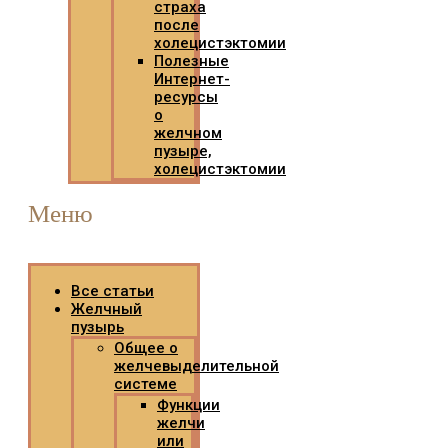
страха
после
холецистэктомии
Полезные
Интернет-
ресурсы
о
желчном
пузыре,
холецистэктомии
Меню
Все статьи
Желчный
пузырь
Общее о
желчевыделительной
системе
Функции
желчи
или