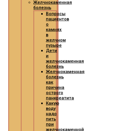
Желчнокаменная
болезнь
Вопросы
пациентов
о
камнях
в
желчном
пузыре
Дети
и
желчнокаменная
болезнь
Желчнокаменная
болезнь
как
причина
острого
панкреатита
Какую
воду
надо
пить
при
желчнокаменной