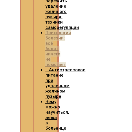
пережить
удаление
желчного
пузыря:
техники
саморегуляции
Психология
болезни:
всё
болит,
ничего
не
помогает
Антистрессовое
питание
при
удаленном
желчном
пузыре
Чему
можно
научиться,
лежа
в
больнице