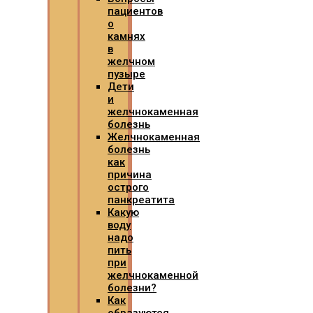
пациентов
о
камнях
в
желчном
пузыре
Дети
и
желчнокаменная
болезнь
Желчнокаменная
болезнь
как
причина
острого
панкреатита
Какую
воду
надо
пить
при
желчнокаменной
болезни?
Как