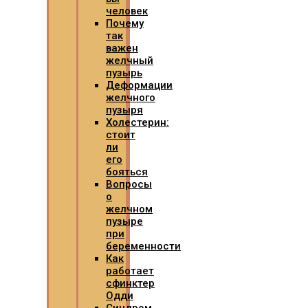
человек
Почему
так
важен
желчный
пузырь
Деформации
желчного
пузыря
Холестерин:
стоит
ли
его
бояться
Вопросы
о
желчном
пузыре
при
беременности
Как
работает
сфинктер
Одди