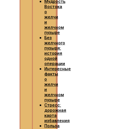
Мудрость
Востока
о
желчи
и
желчном
пузыре
Без
желчного
пузыря:
история
одной
операции
Интересные
факты
о
желчи
и
желчном
пузыре
Стресс:
дорожная
карта
избавления
Польза