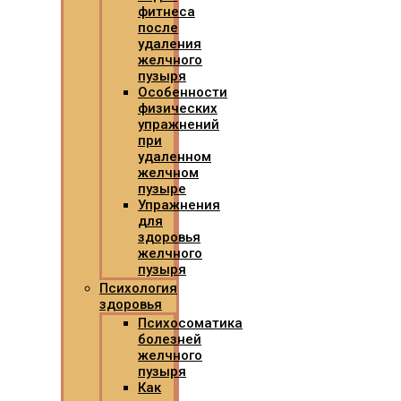
фитнеса
после
удаления
желчного
пузыря
Особенности
физических
упражнений
при
удаленном
желчном
пузыре
Упражнения
для
здоровья
желчного
пузыря
Психология
здоровья
Психосоматика
болезней
желчного
пузыря
Как