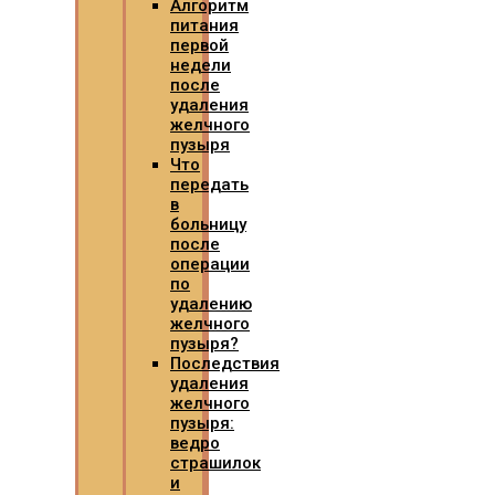
Алгоритм
питания
первой
недели
после
удаления
желчного
пузыря
Что
передать
в
больницу
после
операции
по
удалению
желчного
пузыря?
Последствия
удаления
желчного
пузыря:
ведро
страшилок
и