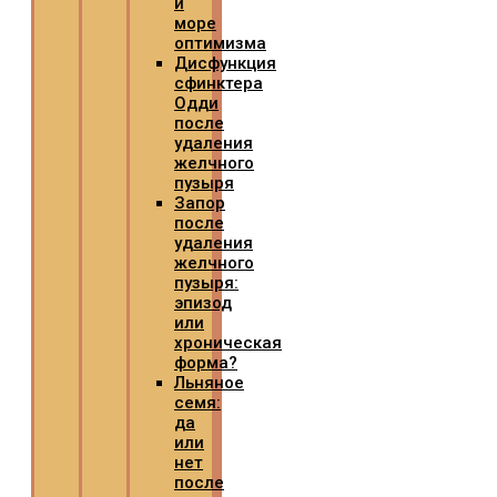
и
море
оптимизма
Дисфункция
сфинктера
Одди
после
удаления
желчного
пузыря
Запор
после
удаления
желчного
пузыря:
эпизод
или
хроническая
форма?
Льняное
семя:
да
или
нет
после