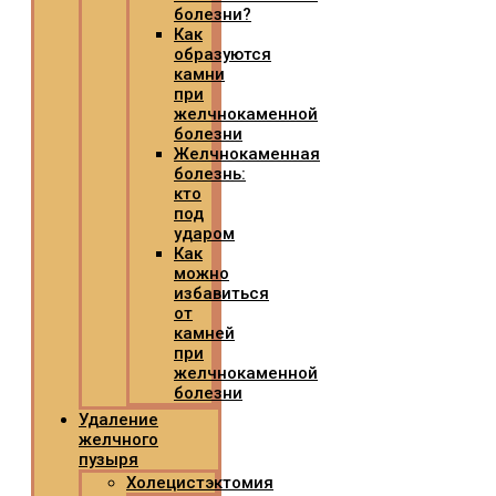
болезни?
Как
образуются
камни
при
желчнокаменной
болезни
Желчнокаменная
болезнь:
кто
под
ударом
Как
можно
избавиться
от
камней
при
желчнокаменной
болезни
Удаление
желчного
пузыря
Холецистэктомия