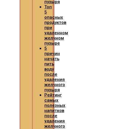
пузыря
Топ
5
опасных
продуктов
при
удаленном
желчном
пузыре
5
причин
начать
пить
воду
после
удаления
желчного
пузыря
Рейтинг
самых
полезных
напитков
после
удаления
желчного