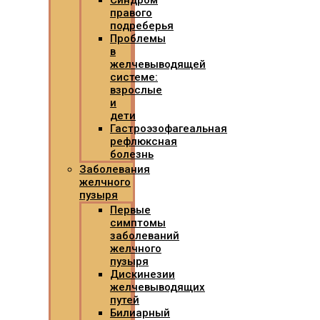
Синдром
правого
подреберья
Проблемы
в
желчевыводящей
системе:
взрослые
и
дети
Гастроэзофагеальная
рефлюксная
болезнь
Заболевания
желчного
пузыря
Первые
симптомы
заболеваний
желчного
пузыря
Дискинезии
желчевыводящих
путей
Билиарный