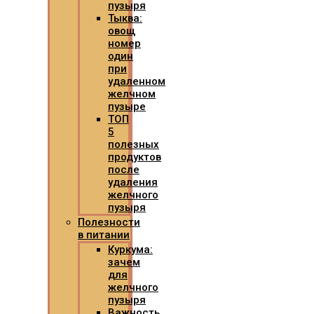
пузыря
Тыква:
овощ
номер
один
при
удаленном
желчном
пузыре
ТОП
5
полезных
продуктов
после
удаления
желчного
пузыря
Полезности
в питании
Куркума:
зачем
для
желчного
пузыря
Важность