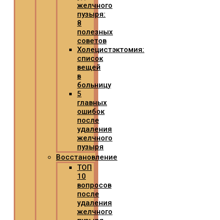
желчного
пузыря:
8
полезных
советов
Холецистэктомия:
список
вещей
в
больницу
5
главных
ошибок
после
удаления
желчного
пузыря
Восстановление
ТОП
10
вопросов
после
удаления
желчного