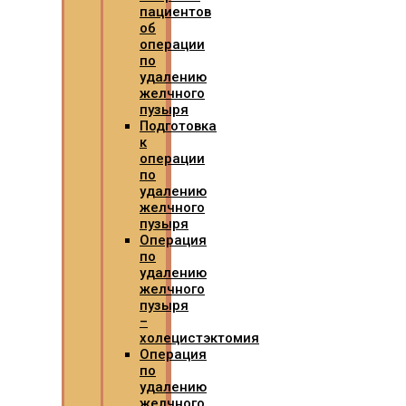
пациентов
об
операции
по
удалению
желчного
пузыря
Подготовка
к
операции
по
удалению
желчного
пузыря
Операция
по
удалению
желчного
пузыря
–
холецистэктомия
Операция
по
удалению
желчного