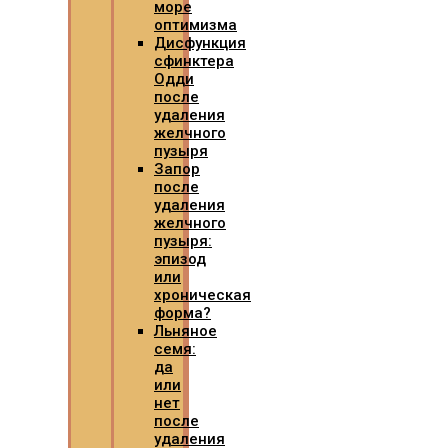
море
оптимизма
Дисфункция
сфинктера
Одди
после
удаления
желчного
пузыря
Запор
после
удаления
желчного
пузыря:
эпизод
или
хроническая
форма?
Льняное
семя:
да
или
нет
после
удаления