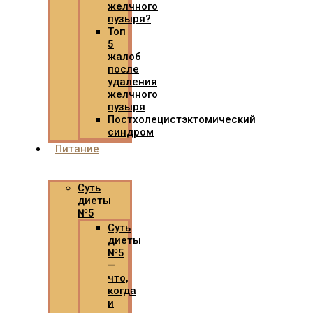
желчного
пузыря?
Топ
5
жалоб
после
удаления
желчного
пузыря
Постхолецистэктомический
синдром
Питание
Суть
диеты
№5
Суть
диеты
№5
—
что,
когда
и