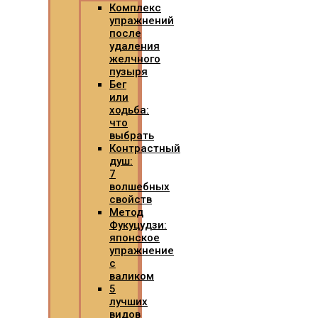
Комплекс
упражнений
после
удаления
желчного
пузыря
Бег
или
ходьба:
что
выбрать
Контрастный
душ:
7
волшебных
свойств
Метод
Фукуцудзи:
японское
упражнение
с
валиком
5
лучших
видов