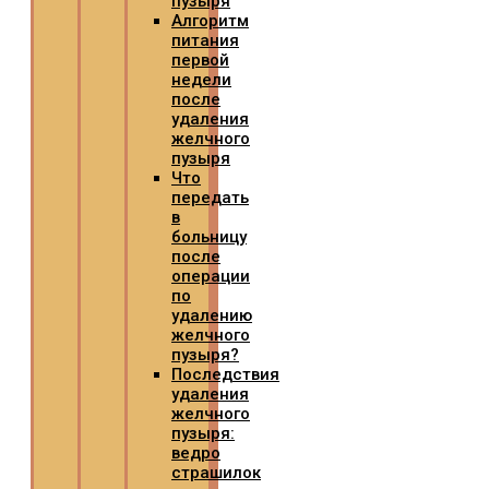
пузыря
Алгоритм
питания
первой
недели
после
удаления
желчного
пузыря
Что
передать
в
больницу
после
операции
по
удалению
желчного
пузыря?
Последствия
удаления
желчного
пузыря:
ведро
страшилок