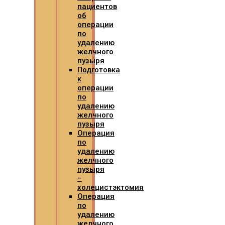
пациентов
об
операции
по
удалению
желчного
пузыря
Подготовка
к
операции
по
удалению
желчного
пузыря
Операция
по
удалению
желчного
пузыря
–
холецистэктомия
Операция
по
удалению
желчного