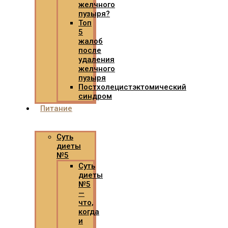
желчного
пузыря?
Топ
5
жалоб
после
удаления
желчного
пузыря
Постхолецистэктомический
синдром
Питание
Суть
диеты
№5
Суть
диеты
№5
—
что,
когда
и