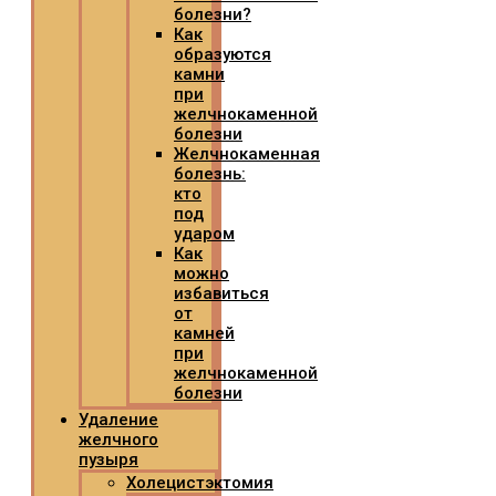
болезни?
Как
образуются
камни
при
желчнокаменной
болезни
Желчнокаменная
болезнь:
кто
под
ударом
Как
можно
избавиться
от
камней
при
желчнокаменной
болезни
Удаление
желчного
пузыря
Холецистэктомия