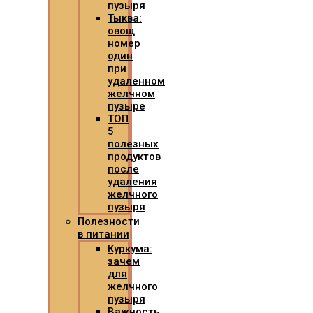
пузыря
Тыква:
овощ
номер
один
при
удаленном
желчном
пузыре
ТОП
5
полезных
продуктов
после
удаления
желчного
пузыря
Полезности
в питании
Куркума:
зачем
для
желчного
пузыря
Важность