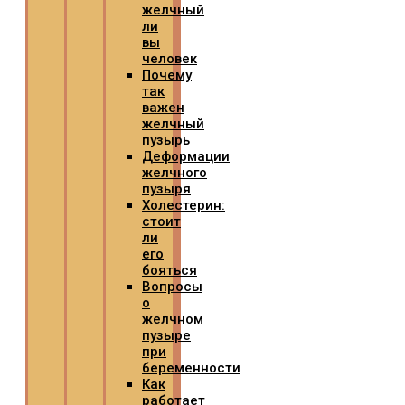
желчный
ли
вы
человек
Почему
так
важен
желчный
пузырь
Деформации
желчного
пузыря
Холестерин:
стоит
ли
его
бояться
Вопросы
о
желчном
пузыре
при
беременности
Как
работает