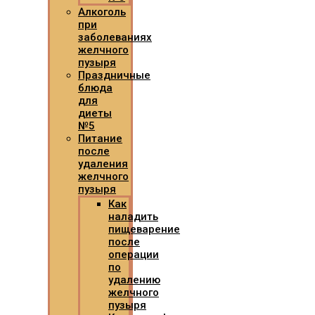
Алкоголь
при
заболеваниях
желчного
пузыря
Праздничные
блюда
для
диеты
№5
Питание
после
удаления
желчного
пузыря
Как
наладить
пищеварение
после
операции
по
удалению
желчного
пузыря