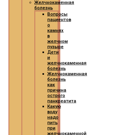
Желчнокаменная
болезнь
Вопросы
пациентов
о
камнях
в
желчном
пузыре
Дети
и
желчнокаменная
болезнь
Желчнокаменная
болезнь
как
причина
острого
панкреатита
Какую
воду
надо
пить
при
желчнокаменной