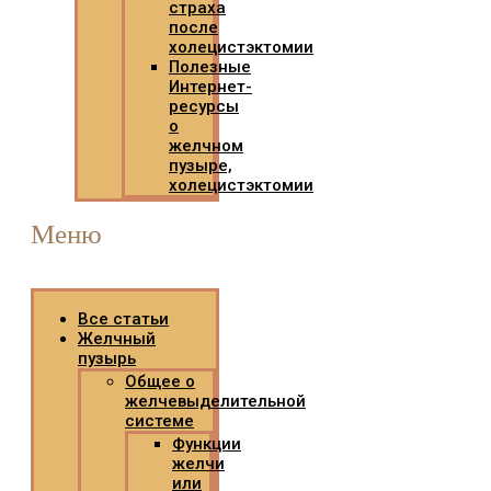
страха
после
холецистэктомии
Полезные
Интернет-
ресурсы
о
желчном
пузыре,
холецистэктомии
Меню
Все статьи
Желчный
пузырь
Общее о
желчевыделительной
системе
Функции
желчи
или