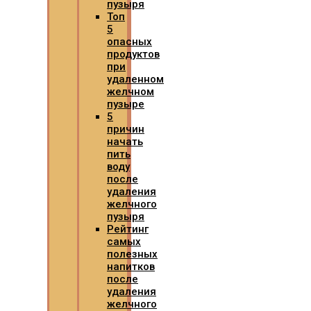
пузыря
Топ
5
опасных
продуктов
при
удаленном
желчном
пузыре
5
причин
начать
пить
воду
после
удаления
желчного
пузыря
Рейтинг
самых
полезных
напитков
после
удаления
желчного