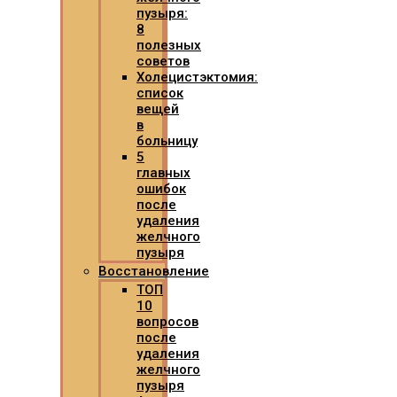
пузыря:
8
полезных
советов
Холецистэктомия:
список
вещей
в
больницу
5
главных
ошибок
после
удаления
желчного
пузыря
Восстановление
ТОП
10
вопросов
после
удаления
желчного
пузыря