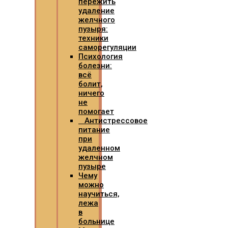
пережить
удаление
желчного
пузыря:
техники
саморегуляции
Психология
болезни:
всё
болит,
ничего
не
помогает
Антистрессовое
питание
при
удаленном
желчном
пузыре
Чему
можно
научиться,
лежа
в
больнице