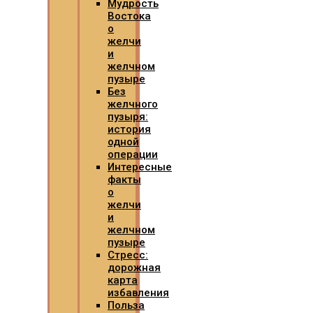
Мудрость
Востока
о
желчи
и
желчном
пузыре
Без
желчного
пузыря:
история
одной
операции
Интересные
факты
о
желчи
и
желчном
пузыре
Стресс:
дорожная
карта
избавления
Польза