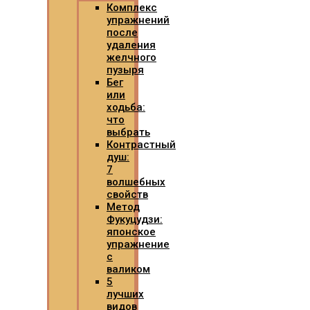
Комплекс
упражнений
после
удаления
желчного
пузыря
Бег
или
ходьба:
что
выбрать
Контрастный
душ:
7
волшебных
свойств
Метод
Фукуцудзи:
японское
упражнение
с
валиком
5
лучших
видов