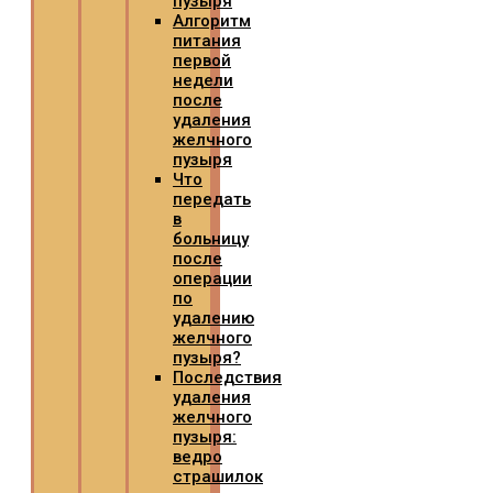
пузыря
Алгоритм
питания
первой
недели
после
удаления
желчного
пузыря
Что
передать
в
больницу
после
операции
по
удалению
желчного
пузыря?
Последствия
удаления
желчного
пузыря:
ведро
страшилок