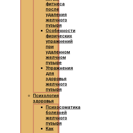
фитнеса
после
удаления
желчного
пузыря
Особенности
физических
упражнений
при
удаленном
желчном
пузыре
Упражнения
для
здоровья
желчного
пузыря
Психология
здоровья
Психосоматика
болезней
желчного
пузыря
Как