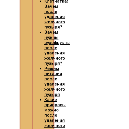
Клетчатка!
Зачем
после
удаления
желчного
пузыря?
Зачем
нужны
сухофрукты
после
удаления
желчного
пузыря?
Режим
питания
после
удаления
желчного
пузыря
Какие
приправы
можно
после
удаления
желчного