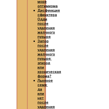
море
оптимизма
Дисфункция
сфинктера
Одди
после
удаления
желчного
пузыря
Запор
после
удаления
желчного
пузыря:
эпизод
или
хроническая
форма?
Льняное
семя:
да
или
нет
после
удаления