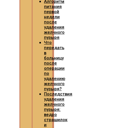
Алгоритм
питания
первой
недели
после
удаления
желчного
пузыря
Что
передать
в
больницу
после
операции
по
удалению
желчного
пузыря?
Последствия
удаления
желчного
пузыря:
ведро
страшилок
и