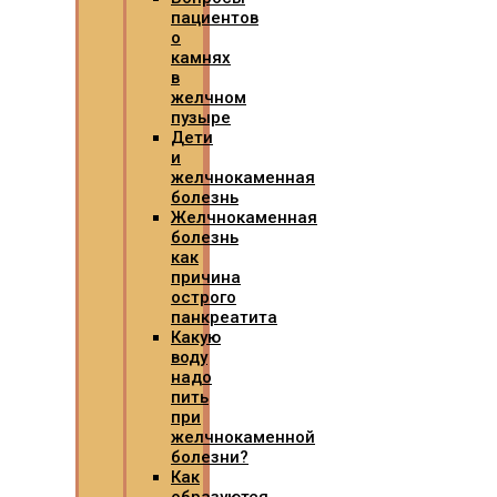
пациентов
о
камнях
в
желчном
пузыре
Дети
и
желчнокаменная
болезнь
Желчнокаменная
болезнь
как
причина
острого
панкреатита
Какую
воду
надо
пить
при
желчнокаменной
болезни?
Как