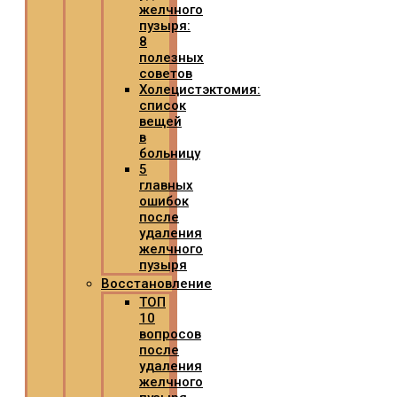
желчного
пузыря:
8
полезных
советов
Холецистэктомия:
список
вещей
в
больницу
5
главных
ошибок
после
удаления
желчного
пузыря
Восстановление
ТОП
10
вопросов
после
удаления
желчного