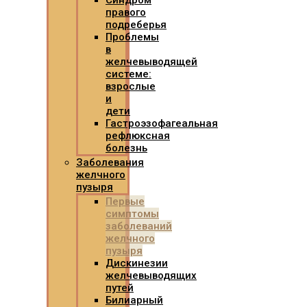
Синдром
правого
подреберья
Проблемы
в
желчевыводящей
системе:
взрослые
и
дети
Гастроэзофагеальная
рефлюксная
болезнь
Заболевания
желчного
пузыря
Первые
симптомы
заболеваний
желчного
пузыря
Дискинезии
желчевыводящих
путей
Билиарный