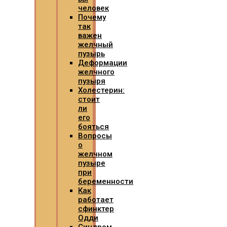
человек
Почему
так
важен
желчный
пузырь
Деформации
желчного
пузыря
Холестерин:
стоит
ли
его
бояться
Вопросы
о
желчном
пузыре
при
беременности
Как
работает
сфинктер
Одди