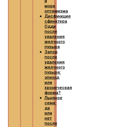
и
море
оптимизма
Дисфункция
сфинктера
Одди
после
удаления
желчного
пузыря
Запор
после
удаления
желчного
пузыря:
эпизод
или
хроническая
форма?
Льняное
семя:
да
или
нет
после