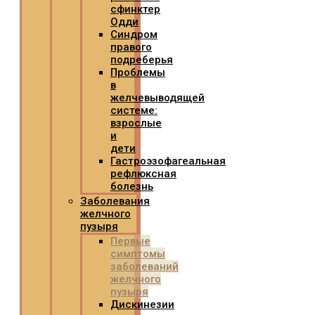
сфинктер
Одди
Синдром
правого
подреберья
Проблемы
в
желчевыводящей
системе:
взрослые
и
дети
Гастроэзофагеальная
рефлюксная
болезнь
Заболевания
желчного
пузыря
Первые
симптомы
заболеваний
желчного
пузыря
Дискинезии