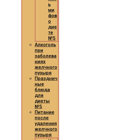
ь
ми
фов
о
дие
те
№5
Алкоголь
при
заболева
ниях
желчного
пузыря
Празднич
ные
блюда
для
диеты
№5
Питание
после
удаления
желчного
пузыря