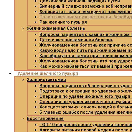
Дискинезии желчевыводящих путей
Билиарный сладж: возможно всё исправи
Холецистит…или о чем кричит наш желч
Полип в желчном пузыре: так ли безоби
Рак желчного пузыря
Желчнокаменная болезнь
Вопросы пациентов о камнях в желчном 
Дети и желчнокаменная болезнь
Желчнокаменная болезнь как причина ос
Какую воду надо пить при желчнокаменн
Как образуются камни при желчнокамен
Желчнокаменная болезнь: кто под ударо
Как можно избавиться от камней при же
Удаление желчного пузыря
Холецистэктомия
Вопросы пациентов об операции по удал
Подготовка к операции по удалению жел
Операция по удалению желчного пузыря 
Операция по удалению желчного пузыря:
Холецистэктомия: список вещей в больн
5 главных ошибок после удаления желчн
Восстановление
ТОП 10 вопросов после удаления желчно
Алгоритм питания первой недели после 