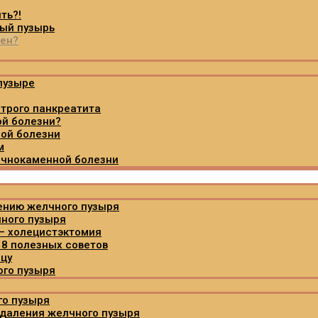
ть?!
ный пузырь
ден?
пузыре
трого панкреатита
ой болезни?
ной болезни
м
лчнокаменной болезни
ению желчного пузыря
чного пузыря
– холецистэктомия
 8 полезных советов
ицу
ого пузыря
го пузыря
удаления желчного пузыря