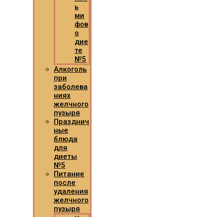
ь
ми
фов
о
дие
те
№5
Алкоголь
при
заболева
ниях
желчного
пузыря
Празднич
ные
блюда
для
диеты
№5
Питание
после
удаления
желчного
пузыря